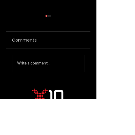
Comments
ทำความรู้จัก API
4 เทคโนโลยีขับ
Write a comment...
Management วิธี
เคลื่อนการ
การเริ่มต้นใช้งานและ
เปลี่ยนแปลงสื่อดิจิท
ทำไมธุรกิจถึงต้องมีสิ่ง
ในปี 2021
นี้
We are founded by experienced IT
resource management people who have