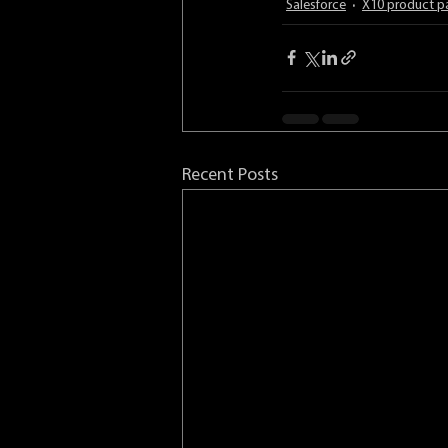
Salesforce
X10 product p
Recent Posts