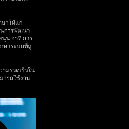
ึกษาให้แก่
แผนการพัฒนา
นุน อาทิ การ
ักษาระบบที่ถู
รความรวดเร็วใน
ามารถใช้งาน