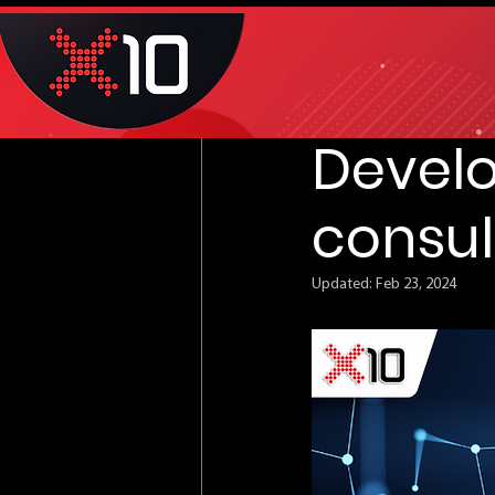
Mar 23, 2023
1 min read
System
Devel
consult
Updated:
Feb 23, 2024