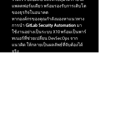
แพลตฟอร์มเดียว พร้อมรองรับการเติบโต
ของธุรกิจในอนาคต
หากองค์กรของคุณกำลังมองหาแนวทาง
การนำ 
GitLab Security Automation
 มา
ใช้งานอย่างเป็นระบบ X10 พร้อมเป็นพาร์
ทเนอร์ที่ช่วยเปลี่ยน DevSecOps จาก
แนวคิด ให้กลายเป็นผลลัพธ์ที่จับต้องได้
จริง
ติดต่อ
Marketing@extend-it-resource.com
See All
Recent Posts