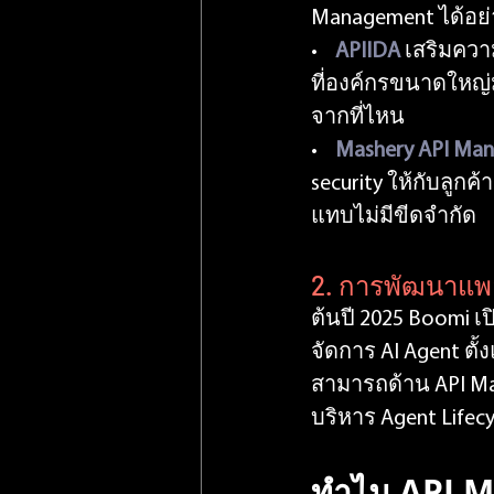
Management ได้อย่
•   
APIIDA
เสริมควา
ที่องค์กรขนาดใหญ่มั
จากที่ไหน
•    
Mashery API Ma
security ให้กับลูก
แทบไม่มีขีดจำกัด
2. การพัฒนาแพ
ต้นปี 2025 Boomi 
จัดการ AI Agent ต
สามารถด้าน API M
บริหาร Agent Lifecy
ทำไม API M