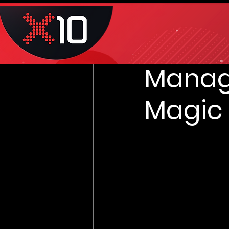
Mar 20
2 min read
Boomi 
Manag
Magic