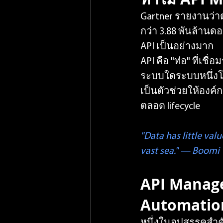
Gartner รายงานว่า
กว่า 3.88 พันล้านด
API เป็นอย่างมาก
API คือ "ท่อ" ที่เชื่
ระบบใดระบบหนึ่งโดย
เป็นตัวช่วยให้องค
ตลอด lifecycle
"Data has little val
vast sea." — Boomi
API Manage
Automatio
หนึ่งในอุปสรรคสำคัญ