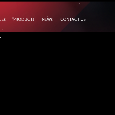
น API
CEs
PRODUCTs
NEWs
CONTACT US
r