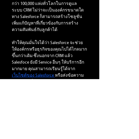
กว่า 100,000 แห่งทั่วโลกในการดูแล
ระบบ CRM ไม่ว่าจะเป็นองค์กรขนาดใด 
ทาง Salesforce ก็สามารถสร้างโซลูชั่น
เพิ่มแก้ปัญหาที่เกี่ยวข้องกับการสร้าง
ความสัมพันธ์กับลูกค้าได้ 
ทำให้คุณมั่นใจได้ว่า Salesforce จะช่วย
ให้องค์กรหรือธุรกิจของคุณไปได้ไกลมาก
ขึ้นกว่าเดิม ซึ่งนอกจาก CRM แล้ว 
Salesfoce ยังมี Service อื่นๆ ให้บริการอีก
มากมาย คุณสามารถเรียนรู้ได้จาก
เว็บไซต์ของ Salesforce 
หรือส่งข้อความ
มาหาเราเพื่อรับคำปรึกษาในการวาง
โซลูชั่นที่เกี่ยวข้องกับการดูแลลูกค้าได้
ฟรี 
: 080-265-1277
: 
Marketing@extend-it-resource.com
อ้างอิง
https://www.salesforce.com/ap/blog/crm
-small-medium-businesses-win-