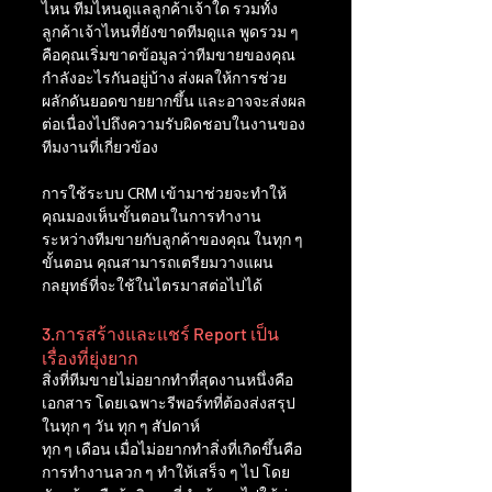
ไหน ทีมไหนดูแลลูกค้าเจ้าใด รวมทั้ง
ลูกค้าเจ้าไหนที่ยังขาดทีมดูแล พูดรวม ๆ 
คือคุณเริ่มขาดข้อมูลว่าทีมขายของคุณ
กำลังอะไรกันอยู่บ้าง ส่งผลให้การช่วย
ผลักดันยอดขายยากขึ้น และอาจจะส่งผล
ต่อเนื่องไปถึงความรับผิดชอบในงานของ
ทีมงานที่เกี่ยวข้อง
การใช้ระบบ CRM เข้ามาช่วยจะทำให้ 
คุณมองเห็นขั้นตอนในการทำงาน
ระหว่างทีมขายกับลูกค้าของคุณ ในทุก ๆ 
ขั้นตอน คุณสามารถเตรียมวางแผน
กลยุทธ์ที่จะใช้ในไตรมาสต่อไปได้
3.การสร้างและแชร์ Report เป็น
เรื่องที่ยุ่งยาก
สิ่งที่ทีมขายไม่อยากทำที่สุดงานหนึ่งคือ
เอกสาร โดยเฉพาะรีพอร์ทที่ต้องส่งสรุป
ในทุก ๆ วัน ทุก ๆ สัปดาห์
ทุก ๆ เดือน เมื่อไม่อยากทำสิ่งที่เกิดขึ้นคือ
การทำงานลวก ๆ ทำให้เสร็จ ๆ ไป โดย