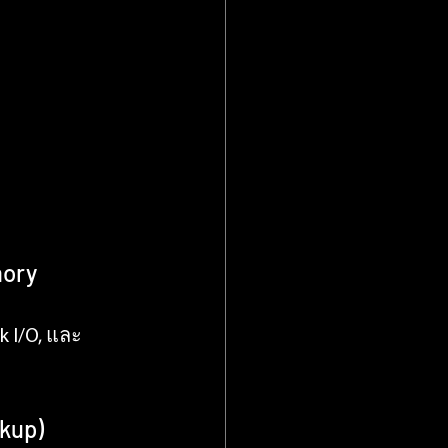
ory 
I/O, และ 
kup)