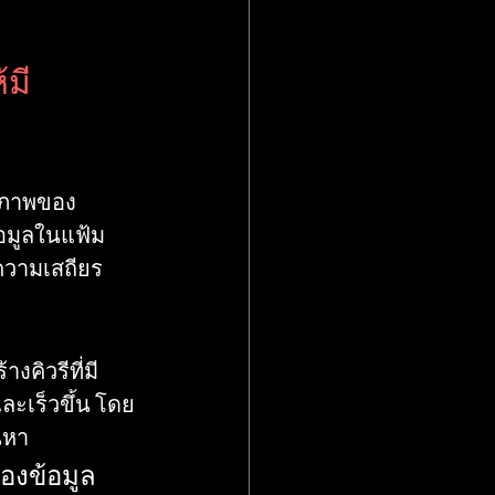
้มี
ิภาพของ 
อมูลในแฟ้ม 
ะความเสถียร
งคิวรีที่มี
ละเร็วขึ้น โดย
้นหา
งข้อมูล 