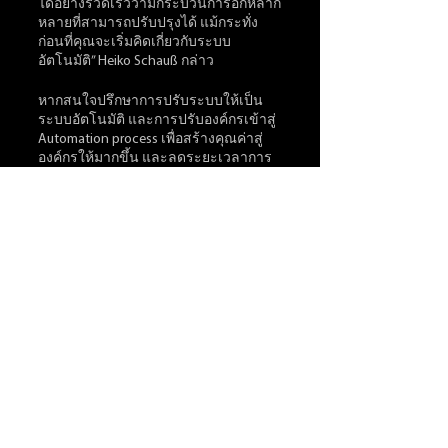
ได้อย่างรวดเร็วว่ามีกระบวนการอีกหลาก
หลายที่สามารถปรับปรุงได้ แม้กระทั่ง
ก่อนที่คุณจะเริ่มคิดเกี่ยวกับระบบ
อัตโนมัติ” Heiko Schauß กล่าว 
หากสนใจปรึกษาการปรับระบบให้เป็น
ระบบอัตโนมัติ และการปรับองค์กรเข้าสู่ 
Automation process เพื่อสร้างคุณค่าสู่
องค์กรให้มากขึ้น และลดระยะเวลาการ
ทำงาน สามารถขอรับคำปรึกษาได้ที่
: 02-693-1989
: Sales@extend-it-resource.com
See All
Recent Posts