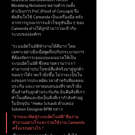
เอ็นจิ้น BPMN (Business Process 
Modeling Notation) หลายตัวรวมทั้ง
ดำเนินการ PoC (Proof of Concept) จึง
ตัดสินใจใช้ Camunda เป็นเครื่องมือ หลัง
จากการบูรณาการแล้วโซลูชันอื่น ๆ ของ 
Camunda ต่างได้ถูกนำมารวมเข้ากับ
ระบบขององค์กร
“ระบบอัตโนมัติทำงานได้ดีมาก โดย
เฉพาะอย่างยิ่งเมื่อพูดถึงปรับกระบวนการ
ที่ต้องจัดการเองแบบแมนมวลให้เป็น
ระบบอัตโนมัติ ซึ่งหมายความว่าเรา
สามารถนำประโยชน์ที่แท้จริงมาสู่ลูกค้า
ของเราได้รวดเร็วยิ่งขึ้น ไม่ว่าจะเป็นใน
แง่ของการประหยัดเวลาสำหรับทีมเคลม
ประกัน และเวลาตอบสนองที่รวดเร็วยิ่ง
ขึ้นสำหรับลูกค้าประกันภัย นั่นคือสิ่งที่เรา
ทำในอดีตและยังเป็นสิ่งที่เรากำลังทำอยู่
ในปัจจุบัน ” Heiko Schauß ตำแหน่ง 
Solution Designer BPM กล่าว 
“จากแนวคิดสู่ระบบอัตโนมัติ” ทีมงาน
ทำงานอย่างไรและร่วมใช้งาน Camunda 
ครั้งแรกอย่างไร ?