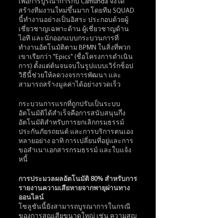
เพื่อการบูรณาการกับ Camunda จึงได้
สร้างทีมงานใหม่ขึ้นมาก โดยทีม SQUAD 
นี้ทำงานอย่างเป็นอิสระ ประกอบด้วยผู้
เชี่ยวชาญเฉพาะด้าน ผู้เชี่ยวชาญด้าน
ไอที และนักออกแบบกระบวนการที่
ทำงานอัตโนมัติตาม BPMN ในสิ่งที่พวก
เขาเรียกว่า "Epics" (ชื่อโครงการดำเนิน
การ) ตั้งแต่ต้นจนจบในรูปแบบเวิร์กช็อป 
วิธีนี้ช่วยให้ลดวงจรการพัฒนา และ
สามารถสร้างมูลค่าได้อย่างรวดเร็ว
กระบวนการแรกที่ถูกปรับเป็นระบบ
อัตโนมัติได้สำเร็จคือการสนับสนุนกึ่ง
อัตโนมัติสำหรับการยกเลิกกรมธรรม์
ประกันภัยรถยนต์ และการบริการตนเอง
หลายอย่าง อาทิ การเปลี่ยนที่อยู่และการ
ขอสำเนาเอกสารกรมธรรม์ และใบแจ้ง
หนี้ 
การประมวลผลอัตโนมัติ 80% สำหรับการ
รายงานความเสียหายจากพายุผ่านทาง
ออนไลน์
โซลูชันนี้ยังสามารถบูรณาการในกรณี
ของการสูญเสียขนาดใหญ่ เช่น ความสูญ